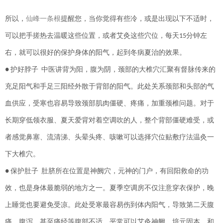
所以，
仙峰一条根
提醒您，
当你觉得有些冷，或是出现以下不适时，
可以把手搓热去温暖这些位置，或者艾灸这些穴位，每天
分钟左
15
右，就可以很好的保护身体的阳气，起到冬病夏治的效果。
护好脖子
中医讲背为阳，腹为阴，颈部的大椎穴汇聚有督脉传来的
●
充足阳气和手足三阳经外散于背部的阳气。此处关系颈部和头部的气
血供应，受寒也容易导致颈部肌肉僵硬、疼痛，加重颈椎问题。对于
长期穿低领衣服、夏天爱背对着空调吹的人，整个背部僵硬难受，或
者感觉鼻塞、流清涕、头晕头疼、咳嗽可以选择穴位贴敷疗法温灸一
下大椎穴。
保护肚子
肚脐所在位置是神阙穴，元神的门户，有回阳救命的功
●
效，也是身体最脆弱的地方之一。夏季空调房不仅注意穿衣保护，晚
上睡觉也要避免受凉。此处受寒最容易伤到体内阳气，导致第二天腹
痛、腹泻、甚至痛经等腹部不适。平常可以艾灸神阙，培元固本、和