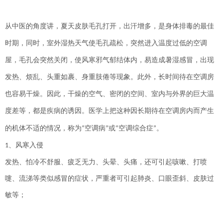
从中医的角度讲，夏天皮肤毛孔打开，出汗增多，是身体排毒的最佳
时期，同时，室外湿热天气使毛孔疏松，突然进入温度过低的空调
屋，毛孔会突然关闭，使风寒邪气郁结体内，易造成暑湿感冒，出现
发热、烦乱、头重如裹、身重肢倦等现象。此外，长时间待在空调房
也容易干燥。因此，干燥的空气、密闭的空间、室内与外界的巨大温
度差等，都是疾病的诱因。医学上把这种因长期待在空调房内而产生
的机体不适的情况，称为
空调病
或
空调综合症
。
“
”
“
”
、风寒入侵
1
发热、怕冷不舒服、疲乏无力、头晕、头痛，还可引起咳嗽、打喷
嚏、流涕等类似感冒的症状，严重者可引起肺炎、口眼歪斜、皮肤过
敏等；