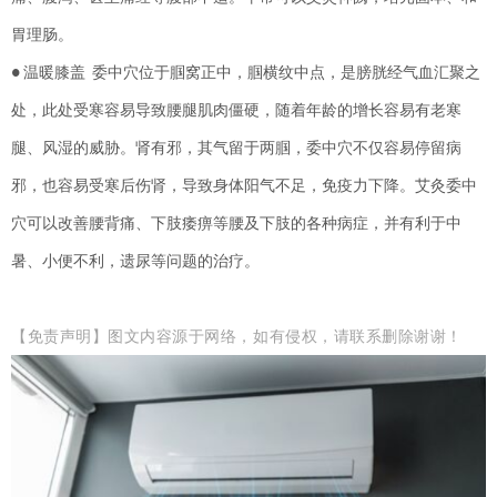
胃理肠。
温暖膝盖
委中穴位于腘窝正中，腘横纹中点，是膀胱经气血汇聚之
●
处，此处受寒容易导致腰腿肌肉僵硬，随着年龄的增长容易有老寒
腿、风湿的威胁。肾有邪，其气留于两腘，委中穴不仅容易停留病
邪，也容易受寒后伤肾，导致身体阳气不足，免疫力下降。艾灸委中
穴可以改善腰背痛、下肢痿痹等腰及下肢的各种病症，并有利于中
暑、小便不利，遗尿等问题的治疗。
【免责声明】
图文内容源于网络，如有侵权，请联系删除谢谢！