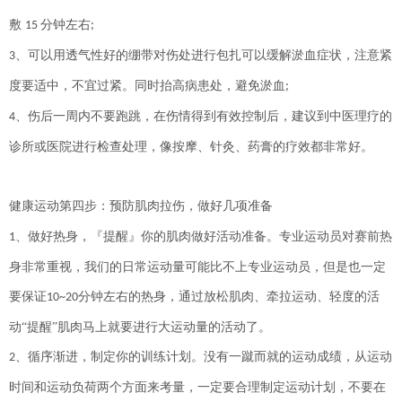
敷
分钟左右
15
;
、可以用透气性好的绷带对伤处进行包扎可以缓解淤血症状，注意紧
3
度要适中，不宜过紧。同时抬高病患处，避免淤血
;
、伤后一周内不要跑跳，在伤情得到有效控制后，建议到中医理疗的
4
诊所或医院进行检查处理，像按摩、针灸、药膏的疗效都非常好。
健康运动第四步：预防肌肉拉伤，做好几项准备
、做好热身，『提醒』你的肌肉做好活动准备。专业运动员对赛前热
1
身非常重视，我们的日常运动量可能比不上专业运动员，但是也一定
要保证
分钟左右的热身，通过放松肌肉、牵拉运动、轻度的活
10~20
动“提醒”肌肉马上就要进行大运动量的活动了。
、循序渐进，制定你的训练计划。没有一蹴而就的运动成绩，从运动
2
时间和运动负荷两个方面来考量，一定要合理制定运动计划，不要在