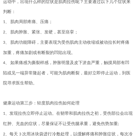
运动中，出现什么样的症状是肌肉拉伤呢？主要通过以下几个症状来
判断：
、
肌肉局部疼痛、压痛；
1
、
肌肉肿胀、紧张、发硬，甚至痉挛；
2
、
肌肉功能障碍，主要表现为受伤肌肉主动收缩或被动拉长时疼痛
3
加重，疼痛加剧或有断裂的凹陷出现。
、
如果痛感为撕裂样感，肿胀明显及皮下淤血严重，触摸局部有凹
4
陷或见一端异常隆起者，可能为肌肉断裂，最好立即停止运动，到医
院寻求医生帮助。
健康运动第三步：轻度肌肉拉伤如何处理
、发现拉伤立即停止运动。在韧带和肌肉拉伤之初，受伤部位会出现
1
红肿、充血的症状，尽量保证不让受伤腿承重，避免伤势加重
;
、每天
次用冰块袋进行冷敷处理，以缓解疼痛和肿胀症状，每次冷
2
3